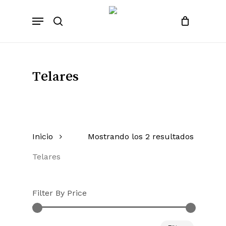
Skip
Menu
to
search
main
content
Telares
Inicio
Mostrando los 2 resultados
Telares
Filter By Price
Precio
Precio