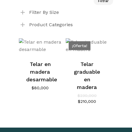
Filtrar
mínimo
máximo
Filter By Size
Product Categories
¡Oferta!
Telar en
Telar
madera
graduable
desarmable
en
madera
$
80,000
El
$
230,000
precio
El
$
210,000
original
precio
era:
actual
$230,000.
es:
$210,000.